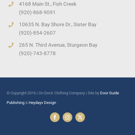
4168 Main St., Fish Creek
(920)-868-9091
10635 N. Bay Shore Dr., Sister Bay
(920)-854-2607
265 N. Third Avenue, Sturgeon Bay
(920)-743-8778
© Copyright 2016 | On Deck Clothing Company | Site by
Door Guide
Publishing
&
Heydayv Design