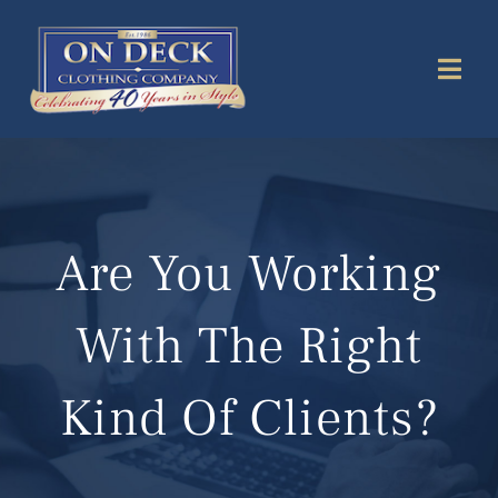
Skip
to
Togg
content
Navi
Collections
Locations
Are You Working
On Deck Stories
With The Right
Resources
Kind Of Clients?
On Deck Gift Cards